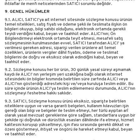
ihtilaflar ile menfi neticelerinden SATICI sorumlu değildir.
9. GENEL HÜKÜMLER
9.1. ALICI, SATICI’ya ait internet sitesinde sözleşme konusu ürünün
temel nitelikleri, satış fiyatı ve ödeme şekli ile teslimata ilişkin ön
bilgileri okuyup, bilgi sahibi olduğunu, elektronik ortamda gerekli
teyidi verdiğini kabul, beyan ve taahhüt eder. ALICI’nın; Ön
Bilgilendirmeyi elektronik ortamda teyit etmesi, mesafeli satış
sözleşmesinin kurulmasından evvel, SATICI tarafından ALICI' ya
verilmesi gereken adresi, siparişi verilen ürünlere ait temel
özellikleri, ürünlerin vergiler dâhil fiyatını, ödeme ve teslimat
bilgilerini de doğru ve eksiksiz olarak edindiğini kabul, beyan ve
taahhüt eder.
9.2. Sözleşme konusu her bir ürün, 30 günlük yasal süreyi aşmamak
kaydı ile ALICI' nın yerleşim yeri uzaklığına bağlı olarak internet
sitesindeki ön bilgiler kısmında belirtilen süre zarfında ALICI veya
ALICI’nın gösterdiği adresteki kişi ve/veya kuruluşa teslim edilir. Bu
süre içinde ürünün ALICI’ya teslim edilememesi durumunda, ALICI’nın
sözleşmeyi feshetme hakkı saklıdır.
9.3. SATICI, Sözleşme konusu ürünü eksiksiz, siparişte belirtilen
niteliklere uygun ve varsa garanti belgeleri, kullanım kılavuzları işin
gereği olan bilgi ve belgeler ile teslim etmeyi, her türlü ayıptan arî
olarak yasal mevzuat gereklerine göre sağlam, standartlara uygun bir
şekilde işi doğruluk ve dürüstlük esasları dâhilinde ifa etmeyi, hizmet
kalitesini koruyup yükseltmeyi, işin ifası sırasında gerekli dikkat ve
özeni göstermeyi, ihtiyat ve öngörü ile hareket etmeyi kabul, beyan
ve taahhüt eder.