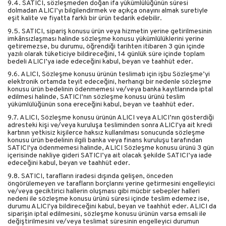
9.4. SATICI, sözleşmeden doğan ifa yükümlülüğünün süresi
dolmadan ALICI’yı bilgilendirmek ve açıkça onayını almak suretiyle
eşit kalite ve fiyatta farklı bir ürün tedarik edebilir.
9.5. SATICI, sipariş konusu ürün veya hizmetin yerine getirilmesinin
imkânsızlaşması halinde sözleşme konusu yükümlülüklerini yerine
getiremezse, bu durumu, öğrendiği tarihten itibaren 3 gün içinde
yazılı olarak tüketiciye bildireceğini, 14 günlük süre içinde toplam
bedeli ALICI’ya iade edeceğini kabul, beyan ve taahhüt eder.
9.6. ALICI, Sözleşme konusu ürünün teslimatı için işbu Sözleşme’yi
elektronik ortamda teyit edeceğini, herhangi bir nedenle sözleşme
konusu ürün bedelinin ödenmemesi ve/veya banka kayıtlarında iptal
edilmesi halinde, SATICI’nın sözleşme konusu ürünü teslim
yükümlülüğünün sona ereceğini kabul, beyan ve taahhüt eder.
9.7. ALICI, Sözleşme konusu ürünün ALICI veya ALICI’nın gösterdiği
adresteki kişi ve/veya kuruluşa tesliminden sonra ALICI'ya ait kredi
kartının yetkisiz kişilerce haksız kullanılması sonucunda sözleşme
konusu ürün bedelinin ilgili banka veya finans kuruluşu tarafından
SATICI'ya ödenmemesi halinde, ALICI Sözleşme konusu ürünü 3 gün
içerisinde nakliye gideri SATICI’ya ait olacak şekilde SATICI’ya iade
edeceğini kabul, beyan ve taahhüt eder.
9.8. SATICI, tarafların iradesi dışında gelişen, önceden
öngörülemeyen ve tarafların borçlarını yerine getirmesini engelleyici
ve/veya geciktirici hallerin oluşması gibi mücbir sebepler halleri
nedeni ile sözleşme konusu ürünü süresi içinde teslim edemez ise,
durumu ALICI'ya bildireceğini kabul, beyan ve taahhüt eder. ALICI da
siparişin iptal edilmesini, sözleşme konusu ürünün varsa emsali ile
değiştirilmesini ve/veya teslimat süresinin engelleyici durumun