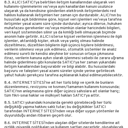
8.3. ALICI SATICI'ya belirtilen iletişim kanallarından ulaşarak veri
kullanımı-işlenmelerini ve/veya aynı kanallardan kanuni usulünce
ulaşarak ya da kendisine gönderilen elektronik iletişimlerdeki red
hakkını kullanarak iletişimleri her zaman için durdurabilir. ALICI'nın bu
husustaki açık bildirimine göre, kişisel veri işlemleri ve/veya tarafına
iletişimler yasal azami süre içinde durdurulur; ayrıca dilerse, hukuken
muhafazası gerekenler ve/veya mümkün olanlar haricindeki bilgileri,
veri kayıt sisteminden silinir ya da kimliği belli olmayacak biçimde
anonim hale getirilir. ALICI isterse kişisel verilerinin işlenmesi ile ilgili
işlemler, aktarıldığı kişiler, eksik veya yanlış olması halinde
düzeltilmesi, düzeltilen bilgilerin ilgili üçüncü kişilere bildirilmesi,
verilerin silinmesi veya yok edilmesi, otomatik sistemler ile analiz
edilmesi sureti ile kendisi aleyhine bir sonucun ortaya çıkmasına
itiraz, verilerin kanuna aykırı olarak işlenmesi sebebi ile zarara uğrama
halinde giderilmesi gibi konularda SATICI'ya her zaman yukarıdaki
iletişim kanallarından başvurabilir ve bilgi alabilir. Bu hususlardaki
başvuru ve talepleri yasal azami süreler içinde yerine getirilecek
yahut hukuki gerekçesi tarafına açıklanarak kabul edilmeyebilecektir.
8.4. INTERNET SİTESİ'ne ait her türlü bilgi ve içerik ile bunların
düzenlenmesi, revizyonu ve kısmen/tamamen kullanımı konusunda;
SATICI'nın anlaşmasına göre diğer üçüncü sahıslara ait olanlar hariç;
tüm fikri-sınai haklar ve mülkiyet hakları SATICI'ya aittir.
8.5. SATICI yukarıdaki konularda gerekli görebileceği her türlü
değişikliği yapma hakkını saklı tutar; bu değişiklikler SATICI
tarafından INTERNET SİTESİ'nden veya diğer uygun yöntemler ile
duyurulduğu andan itibaren geçerli olur.
8.6. INTERNET SİTESİ'nden ulaşılan diğer sitelerde kendilerine ait
gizlilik-güvenlik politikaları ve kullanım şartları geçerlidir, oluşabilecek