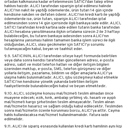
ortadan kalkmasına kadar ertelenmesini SATICI’dan talep etme
hakkını haizdir. ALICI tarafından siparişin iptal edilmesi halinde
ALICI’nın nakit ile yaptığı ödemelerde, ürün tutarı 14 gün içinde
kendisine nakden ve defaten ödenir. ALICI’nın kredi kartı ile yaptığı
ödemelerde ise, ürün tutarı, siparişin ALICI tarafından iptal
edilmesinden sonra 14 gün içerisinde ilgili bankaya iade edilir. ALICI,
SATICI tarafından kredi kartına iade edilen tutarın banka tarafından
ALICI hesabına yansıtılmasına ilişkin ortalama sürecin 2 ile 3 haftayı
bulabileceğini, bu tutarın bankaya iadesinden sonra ALICI’nın
hesaplarına yansıması halinin tamamen banka işlem süreci ile ilgili
olduğundan, ALICI, olası gecikmeler için SATICI’yı sorumlu
tutamayacağını kabul, beyan ve taahhüt eder.
9.9. SATICININ, ALICI tarafından siteye kayıt formunda belirtilen
veya daha sonra kendisi tarafından güncellenen adresi, e-posta
adresi, sabit ve mobil telefon hatları ve diğer iletişim bilgileri
üzerinden mektup, e-posta, SMS, telefon görüşmesi ve diğer
yollarla iletişim, pazarlama, bildirim ve diğer amaçlarla ALICI’ya
ulaşma hakkı bulunmaktadır. ALICI, işbu sözleşmeyi kabul etmekle
SATICI’nın kendisine yönelik yukarıda belirtilen iletişim
faaliyetlerinde bulunabileceğini kabul ve beyan etmektedir.
9.10. ALICI, sözleşme konusu mal/hizmeti teslim almadan önce
muayene edecek; ezik, kırık, ambalajı yırtılmış vb. hasarlı ve ayıplı
mal/hizmeti kargo şirketinden teslim almayacaktır. Teslim alınan
mal/hizmetin hasarsız ve sağlam olduğu kabul edilecektir. Teslimden
sonra mal/hizmetin özenle korunması borcu, ALICI’ya aittir. Cayma
hakkı kullanılacaksa mal/hizmet kullanılmamalıdır. Fatura iade
edilmelidir.
9.11. ALICI ile sipariş esnasında kullanılan kredi kartı hamilinin aynı kişi