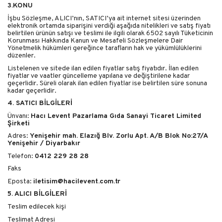
3.KONU
İşbu Sözleşme, ALICI’nın, SATICI’ya ait internet sitesi üzerinden
elektronik ortamda siparişini verdiği aşağıda nitelikleri ve satış fiyatı
belirtilen ürünün satışı ve teslimi ile ilgili olarak 6502 sayılı Tüketicinin
Korunması Hakkında Kanun ve Mesafeli Sözleşmelere Dair
Yönetmelik hükümleri gereğince tarafların hak ve yükümlülüklerini
düzenler.
Listelenen ve sitede ilan edilen fiyatlar satış fiyatıdır. İlan edilen
fiyatlar ve vaatler güncelleme yapılana ve değiştirilene kadar
geçerlidir. Süreli olarak ilan edilen fiyatlar ise belirtilen süre sonuna
kadar geçerlidir.
4. SATICI BİLGİLERİ
Ünvanı:
Hacı Levent Pazarlama Gıda Sanayi Ticaret Limited
Şirketi
Adres:
Yenişehir mah. Elazığ Blv. Zorlu Apt. A/B Blok No:27/A
Yenişehir / Diyarbakır
Telefon:
0412 229 28 28
Faks
Eposta:
iletisim@hacilevent.com.tr
5. ALICI BİLGİLERİ
Teslim edilecek kişi
Teslimat Adresi