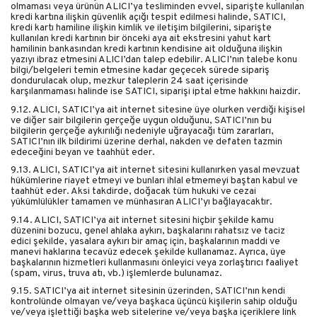
olmaması veya ürünün ALICI’ya tesliminden evvel, siparişte kullanılan
kredi kartına ilişkin güvenlik açığı tespit edilmesi halinde, SATICI,
kredi kartı hamiline ilişkin kimlik ve iletişim bilgilerini, siparişte
kullanılan kredi kartının bir önceki aya ait ekstresini yahut kart
hamilinin bankasından kredi kartının kendisine ait olduğuna ilişkin
yazıyı ibraz etmesini ALICI’dan talep edebilir. ALICI’nın talebe konu
bilgi/belgeleri temin etmesine kadar geçecek sürede sipariş
dondurulacak olup, mezkur taleplerin 24 saat içerisinde
karşılanmaması halinde ise SATICI, siparişi iptal etme hakkını haizdir.
9.12. ALICI, SATICI’ya ait internet sitesine üye olurken verdiği kişisel
ve diğer sair bilgilerin gerçeğe uygun olduğunu, SATICI’nın bu
bilgilerin gerçeğe aykırılığı nedeniyle uğrayacağı tüm zararları,
SATICI’nın ilk bildirimi üzerine derhal, nakden ve defaten tazmin
edeceğini beyan ve taahhüt eder.
9.13. ALICI, SATICI’ya ait internet sitesini kullanırken yasal mevzuat
hükümlerine riayet etmeyi ve bunları ihlal etmemeyi baştan kabul ve
taahhüt eder. Aksi takdirde, doğacak tüm hukuki ve cezai
yükümlülükler tamamen ve münhasıran ALICI’yı bağlayacaktır.
9.14. ALICI, SATICI’ya ait internet sitesini hiçbir şekilde kamu
düzenini bozucu, genel ahlaka aykırı, başkalarını rahatsız ve taciz
edici şekilde, yasalara aykırı bir amaç için, başkalarının maddi ve
manevi haklarına tecavüz edecek şekilde kullanamaz. Ayrıca, üye
başkalarının hizmetleri kullanmasını önleyici veya zorlaştırıcı faaliyet
(spam, virus, truva atı, vb.) işlemlerde bulunamaz.
9.15. SATICI’ya ait internet sitesinin üzerinden, SATICI’nın kendi
kontrolünde olmayan ve/veya başkaca üçüncü kişilerin sahip olduğu
ve/veya işlettiği başka web sitelerine ve/veya başka içeriklere link