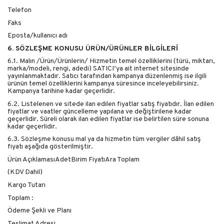
Telefon
Faks
Eposta/kullanıcı adı
6. SÖZLEŞME KONUSU ÜRÜN/ÜRÜNLER BİLGİLERİ
6.1. Malın /Ürün/Ürünlerin/ Hizmetin temel özelliklerini (türü, miktarı,
marka/modeli, rengi, adedi) SATICI’ya ait internet sitesinde
yayınlanmaktadır. Satıcı tarafından kampanya düzenlenmiş ise ilgili
ürünün temel özelliklerini kampanya süresince inceleyebilirsiniz.
Kampanya tarihine kadar geçerlidir.
6.2. Listelenen ve sitede ilan edilen fiyatlar satış fiyatıdır. İlan edilen
fiyatlar ve vaatler güncelleme yapılana ve değiştirilene kadar
geçerlidir. Süreli olarak ilan edilen fiyatlar ise belirtilen süre sonuna
kadar geçerlidir.
6.3. Sözleşme konusu mal ya da hizmetin tüm vergiler dâhil satış
fiyatı aşağıda gösterilmiştir.
Ürün AçıklamasıAdetBirim FiyatıAra Toplam
(KDV Dahil)
Kargo Tutarı
Toplam :
Ödeme Şekli ve Planı
Teslimat Adresi