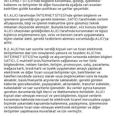
INTERNET SİTESİ'nde bilgilerin korunması, gizliliği, işlenmesi-
kullanımı ve iletişimler ile diğer hususlarda aşağıda cari esasları
belirtilen gizlilik kuralları-politikası ve şartlar geçerlidir.
8.1.ALICI tarafından İNTERNET SİTESİ'nde girilen bilgilerin ve
işlemlerin güvenliği için gerekli önlemler, SATICI tarafındaki sistem
altyapısında, bilgi ve işlemin mahiyetine göre günümüz teknik
imkanları ölçüsünde alınmıştır. Bununla beraber, söz konusu bilgiler
ALICI cihazından girildiğinden ALICI tarafında korunmaları ve ilgisiz
kişilerce erişilememesi için, virüs ve benzeri zararlı uygulamalara
ilişkin olanlar dahil, gerekli tedbirlerin alınması sorumluluğu ALICI'ya
aittir.
8.2. ALICI'nın sair suretle verdiği kişisel veri ve ticari elektronik
iletişimlerine dair izin-onaylarının yanısıra ve teyiden; ALICI'nın
İNTERNET SİTESİ'ne üyeliği ve alışverişleri sırasında edinilen bilgileri
SATICI, C muhtelif ürün/hizmetlerin sağlanması ve her türlü
bilgilendirme, reklam-tanıtım, iletişim, promosyon, satış, pazarlama,
mağaza kartı, kredi kartı ve üyelik uygulamaları amaçlı yapılacak
elektronik ve diğer ticari-sosyal iletişimler için, belirtilenler ve
halefleri nezdinde süresiz olarak veya öngörecekleri süre ile kayda
alınabilir, basılı/manyetik arşivlerde saklanabilir, gerekli görülen
hallerde güncellenebilir, paylaşılabilir, aktarılabilir, transfer edilebilir,
kullanılabilir ve sair suretlerle işlenebilir. Bu veriler ayrıca kanunen
gereken durumlarda ilgili Merci ve Mahkemelere iletilebilir. ALICI
kişisel olan-olmayan mevcut ve yeni bilgilerinin, kişisel verilerin
korunması hakkında mevzuat ile elektronik ticaret mevzuatına uygun
biçimde yukarıdaki kapsamda kullanımına, paylaşımına, işlenmesine
ve kendisine ticari olan-olmayan elektronik iletişimler ve diğer
iletişimler yapılmasına muvafakat ve izin vermiştir.