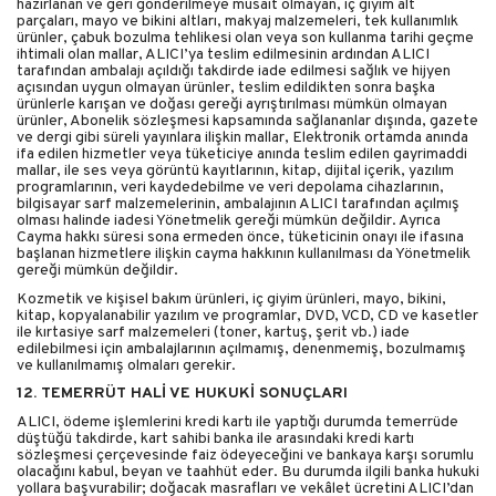
hazırlanan ve geri gönderilmeye müsait olmayan, iç giyim alt
parçaları, mayo ve bikini altları, makyaj malzemeleri, tek kullanımlık
ürünler, çabuk bozulma tehlikesi olan veya son kullanma tarihi geçme
ihtimali olan mallar, ALICI’ya teslim edilmesinin ardından ALICI
tarafından ambalajı açıldığı takdirde iade edilmesi sağlık ve hijyen
açısından uygun olmayan ürünler, teslim edildikten sonra başka
ürünlerle karışan ve doğası gereği ayrıştırılması mümkün olmayan
ürünler, Abonelik sözleşmesi kapsamında sağlananlar dışında, gazete
ve dergi gibi süreli yayınlara ilişkin mallar, Elektronik ortamda anında
ifa edilen hizmetler veya tüketiciye anında teslim edilen gayrimaddi
mallar, ile ses veya görüntü kayıtlarının, kitap, dijital içerik, yazılım
programlarının, veri kaydedebilme ve veri depolama cihazlarının,
bilgisayar sarf malzemelerinin, ambalajının ALICI tarafından açılmış
olması halinde iadesi Yönetmelik gereği mümkün değildir. Ayrıca
Cayma hakkı süresi sona ermeden önce, tüketicinin onayı ile ifasına
başlanan hizmetlere ilişkin cayma hakkının kullanılması da Yönetmelik
gereği mümkün değildir.
Kozmetik ve kişisel bakım ürünleri, iç giyim ürünleri, mayo, bikini,
kitap, kopyalanabilir yazılım ve programlar, DVD, VCD, CD ve kasetler
ile kırtasiye sarf malzemeleri (toner, kartuş, şerit vb.) iade
edilebilmesi için ambalajlarının açılmamış, denenmemiş, bozulmamış
ve kullanılmamış olmaları gerekir.
12. TEMERRÜT HALİ VE HUKUKİ SONUÇLARI
ALICI, ödeme işlemlerini kredi kartı ile yaptığı durumda temerrüde
düştüğü takdirde, kart sahibi banka ile arasındaki kredi kartı
sözleşmesi çerçevesinde faiz ödeyeceğini ve bankaya karşı sorumlu
olacağını kabul, beyan ve taahhüt eder. Bu durumda ilgili banka hukuki
yollara başvurabilir; doğacak masrafları ve vekâlet ücretini ALICI’dan