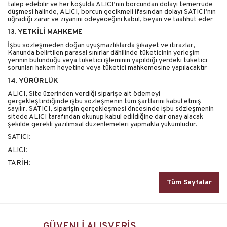
talep edebilir ve her koşulda ALICI’nın borcundan dolayı temerrüde
düşmesi halinde, ALICI, borcun gecikmeli ifasından dolayı SATICI’nın
uğradığı zarar ve ziyanını ödeyeceğini kabul, beyan ve taahhüt eder
13. YETKİLİ MAHKEME
İşbu sözleşmeden doğan uyuşmazlıklarda şikayet ve itirazlar,
Kanunda belirtilen parasal sınırlar dâhilinde tüketicinin yerleşim
yerinin bulunduğu veya tüketici işleminin yapıldığı yerdeki tüketici
sorunları hakem heyetine veya tüketici mahkemesine yapılacaktır
14. YÜRÜRLÜK
ALICI, Site üzerinden verdiği siparişe ait ödemeyi
gerçekleştirdiğinde işbu sözleşmenin tüm şartlarını kabul etmiş
sayılır. SATICI, siparişin gerçekleşmesi öncesinde işbu sözleşmenin
sitede ALICI tarafından okunup kabul edildiğine dair onay alacak
şekilde gerekli yazılımsal düzenlemeleri yapmakla yükümlüdür.
SATICI:
ALICI:
TARİH:
Tüm Sayfalar
GÜVENLİ ALIŞVERİŞ