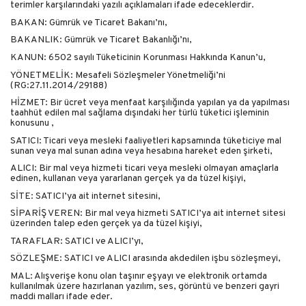
terimler karşılarındaki yazılı açıklamaları ifade edeceklerdir.
BAKAN: Gümrük ve Ticaret Bakanı’nı,
BAKANLIK: Gümrük ve Ticaret Bakanlığı’nı,
KANUN: 6502 sayılı Tüketicinin Korunması Hakkında Kanun’u,
YÖNETMELİK: Mesafeli Sözleşmeler Yönetmeliği’ni
(RG:27.11.2014/29188)
HİZMET: Bir ücret veya menfaat karşılığında yapılan ya da yapılması
taahhüt edilen mal sağlama dışındaki her türlü tüketici işleminin
konusunu ,
SATICI: Ticari veya mesleki faaliyetleri kapsamında tüketiciye mal
sunan veya mal sunan adına veya hesabına hareket eden şirketi,
ALICI: Bir mal veya hizmeti ticari veya mesleki olmayan amaçlarla
edinen, kullanan veya yararlanan gerçek ya da tüzel kişiyi,
SİTE: SATICI’ya ait internet sitesini,
SİPARİŞ VEREN: Bir mal veya hizmeti SATICI’ya ait internet sitesi
üzerinden talep eden gerçek ya da tüzel kişiyi,
TARAFLAR: SATICI ve ALICI’yı,
SÖZLEŞME: SATICI ve ALICI arasında akdedilen işbu sözleşmeyi,
MAL: Alışverişe konu olan taşınır eşyayı ve elektronik ortamda
kullanılmak üzere hazırlanan yazılım, ses, görüntü ve benzeri gayri
maddi malları ifade eder.