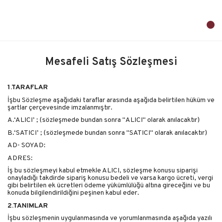
Mesafeli Satış Sözleşmesi
1.TARAFLAR
İşbu Sözleşme aşağıdaki taraflar arasında aşağıda belirtilen hüküm ve
şartlar çerçevesinde imzalanmıştır.
A.‘ALICI’ ; (sözleşmede bundan sonra "ALICI" olarak anılacaktır)
B.‘SATICI’ ; (sözleşmede bundan sonra "SATICI" olarak anılacaktır)
AD- SOYAD:
ADRES:
İş bu sözleşmeyi kabul etmekle ALICI, sözleşme konusu siparişi
onayladığı takdirde sipariş konusu bedeli ve varsa kargo ücreti, vergi
gibi belirtilen ek ücretleri ödeme yükümlülüğü altına gireceğini ve bu
konuda bilgilendirildiğini peşinen kabul eder.
2.TANIMLAR
İşbu sözleşmenin uygulanmasında ve yorumlanmasında aşağıda yazılı