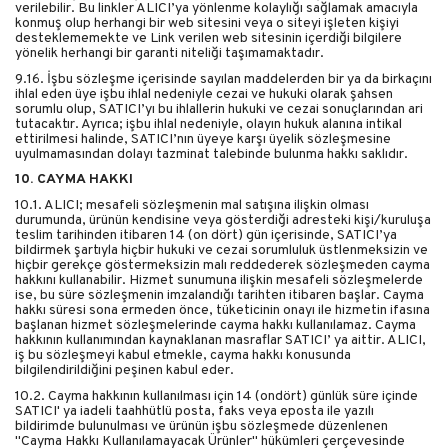
verilebilir. Bu linkler ALICI’ya yönlenme kolaylığı sağlamak amacıyla
konmuş olup herhangi bir web sitesini veya o siteyi işleten kişiyi
desteklememekte ve Link verilen web sitesinin içerdiği bilgilere
yönelik herhangi bir garanti niteliği taşımamaktadır.
9.16. İşbu sözleşme içerisinde sayılan maddelerden bir ya da birkaçını
ihlal eden üye işbu ihlal nedeniyle cezai ve hukuki olarak şahsen
sorumlu olup, SATICI’yı bu ihlallerin hukuki ve cezai sonuçlarından ari
tutacaktır. Ayrıca; işbu ihlal nedeniyle, olayın hukuk alanına intikal
ettirilmesi halinde, SATICI’nın üyeye karşı üyelik sözleşmesine
uyulmamasından dolayı tazminat talebinde bulunma hakkı saklıdır.
10. CAYMA HAKKI
10.1. ALICI; mesafeli sözleşmenin mal satışına ilişkin olması
durumunda, ürünün kendisine veya gösterdiği adresteki kişi/kuruluşa
teslim tarihinden itibaren 14 (on dört) gün içerisinde, SATICI’ya
bildirmek şartıyla hiçbir hukuki ve cezai sorumluluk üstlenmeksizin ve
hiçbir gerekçe göstermeksizin malı reddederek sözleşmeden cayma
hakkını kullanabilir. Hizmet sunumuna ilişkin mesafeli sözleşmelerde
ise, bu süre sözleşmenin imzalandığı tarihten itibaren başlar. Cayma
hakkı süresi sona ermeden önce, tüketicinin onayı ile hizmetin ifasına
başlanan hizmet sözleşmelerinde cayma hakkı kullanılamaz. Cayma
hakkının kullanımından kaynaklanan masraflar SATICI’ ya aittir. ALICI,
iş bu sözleşmeyi kabul etmekle, cayma hakkı konusunda
bilgilendirildiğini peşinen kabul eder.
10.2. Cayma hakkının kullanılması için 14 (ondört) günlük süre içinde
SATICI' ya iadeli taahhütlü posta, faks veya eposta ile yazılı
bildirimde bulunulması ve ürünün işbu sözleşmede düzenlenen
"Cayma Hakkı Kullanılamayacak Ürünler" hükümleri çerçevesinde