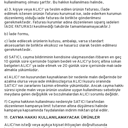
kullanılmamış olması şarttır. Bu hakkın kullanılması halinde,
a) 3. kişiye veya ALICI’ ya teslim edilen ürünün faturası, (İade
edilmek istenen ürünün faturası kurumsal ise, iade ederken kurumun
düzenlemiş olduğu iade faturası ile birlikte gönderilmesi
gerekmektedir. Faturası kurumlar adına düzenlenen sipariş iadeleri
İADE FATURASI kesilmediği takdirde tamamlanamayacaktır.)
b) İade formu,
c) İade edilecek ürünlerin kutusu, ambalajı, varsa standart
aksesuarları ile birlikte eksiksiz ve hasarsız olarak teslim edilmesi
gerekmektedir.
d) SATICI, cayma bildiriminin kendisine ulaşmasından itibaren en geç
10 günlük süre içerisinde toplam bedeli ve ALICI’yı borç altına sokan
belgeleri ALICI’ ya iade etmek ve 20 günlük süre içerisinde malı iade
almakla yükümlüdür.
e) ALICI’ nın kusurundan kaynaklanan bir nedenle malın değerinde bir
azalma olursa veya iade imkânsızlaşırsa ALICI kusuru oranında
SATICI’ nın zararlarını tazmin etmekle yükümlüdür. Ancak cayma hakkı
süresi içinde malın veya ürünün usulüne uygun kullanılması sebebiyle
meydana gelen değişiklik ve bozulmalardan ALICI sorumlu değildir.
f) Cayma hakkının kullanılması nedeniyle SATICI tarafından
düzenlenen kampanya limit tutarının altına düşülmesi halinde
kampanya kapsamında faydalanılan indirim miktarı iptal edilir.
11. CAYMA HAKKI KULLANILAMAYACAK ÜRÜNLER
ALICI’nın isteği veya açıkça kişisel ihtiyaçları doğrultusunda